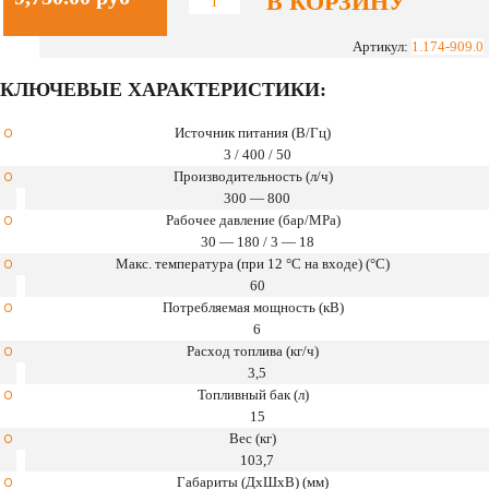
В КОРЗИНУ
Количество
HDS
8/18-
Артикул:
1.174-909.0
4
КЛЮЧЕВЫЕ ХАРАКТЕРИСТИКИ:
C
Classic
*EU-
Источник питания (В/Гц)
I
3 / 400 / 50
Производительность (л/ч)
300 — 800
Рабочее давление (бар/MPa)
30 — 180 / 3 — 18
Макс. температура (при 12 °C на входе) (°C)
60
Потребляемая мощность (кВ)
6
Расход топлива (кг/ч)
3,5
Топливный бак (л)
15
Вес (кг)
103,7
Габариты (ДхШхВ) (мм)