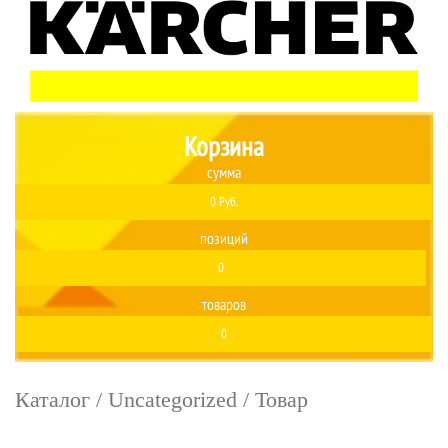
Корзина
сумма
0 Руб.
позиций
0
товаров
0
Каталог
/
Uncategorized
/ Товар