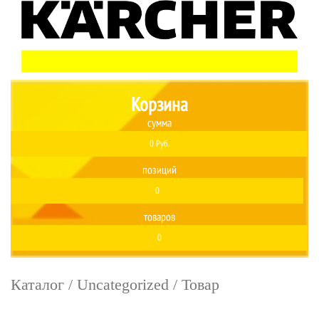
Корзина
сумма
0 Руб.
позиций
0
товаров
0
Каталог
/
Uncategorized
/ Товар