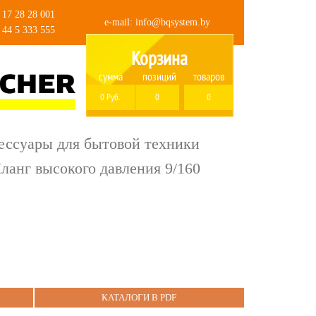
 17 28 28 001
e-mail:
info@bqsystem.by
 44 5 333 555
Корзина
сумма
позиций
товаров
0 Руб.
0
0
ессуары для бытовой техники
ланг высокого давления 9/160
КАТАЛОГИ В PDF