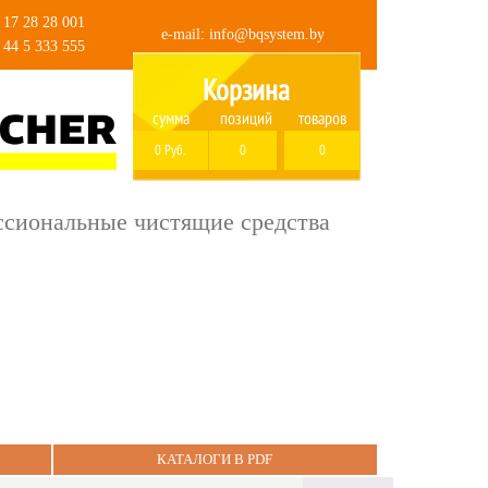
 17 28 28 001
e-mail:
info@bqsystem.by
 44 5 333 555
Корзина
сумма
позиций
товаров
0 Руб.
0
0
сиональные чистящие средства
КАТАЛОГИ В PDF