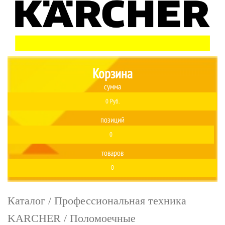
Корзина
сумма
0 Руб.
позиций
0
товаров
0
Каталог
/
Профессиональная техника
KARCHER
/
Поломоечные